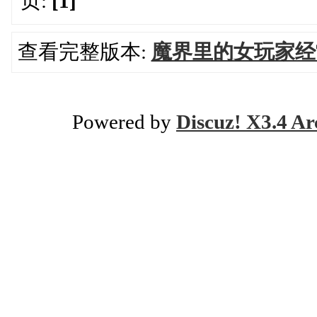
页:
[1]
查看完整版本:
魔界里的女玩家经
Powered by
Discuz! X3.4 Ar