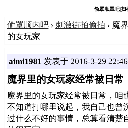
偷罩顺罩吧|扫楼吧
偷罩顺内吧
›
刺激街拍偷拍
› 
的女玩家
aimi1981
发表于 2016-3-29 22:46
魔界里的女玩家经常被日常
魔界里的女玩家经常被日常，咱
不知道打哪里说起，我自己也曾
过什么不好的事情，总算看清楚