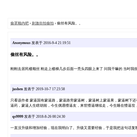
偷罩顺内吧
›
刺激街拍偷拍
› 偷丝有风险。。
Anonymous
发表于 2016-9-4 21:19:51
偷丝有风险。。
刚刚去居民楼顺丝 刚走上楼梯几步后面一秃头四眼上来了 问我干嘛的 当时我很冷
jushen
发表于 2019-10-7 17:23:58
只看该作者 蒙逼国有蒙逼路，蒙逼路旁蒙逼树，蒙逼树上蒙逼果，蒙逼树下
逼药，蒙逼人生瞎胡闹，今生偶遇懵逼友，来世懵逼继续走，今生睡在懵逼坟
qs9999
发表于 2018-8-26 00:24:30
一直没升级和增加经验，现在我明白了。升级又需要经验，于是我把这句话复