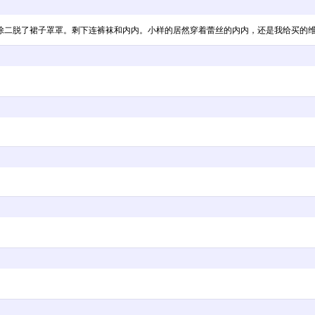
除二脱了裙子罩罩。剩下连裤袜和内内。小样的居然穿着蕾丝的内内，还是我给买的