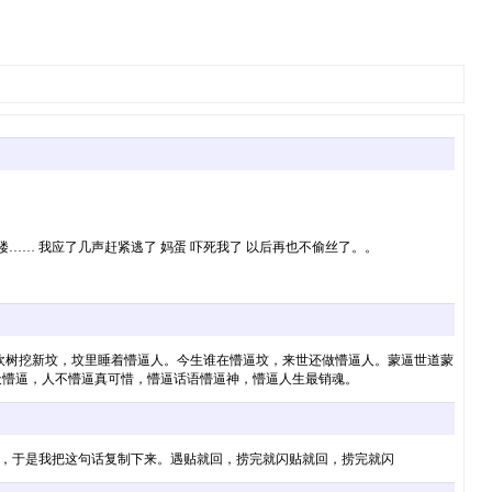
楼…… 我应了几声赶紧逃了 妈蛋 吓死我了 以后再也不偷丝了。。
砍树挖新坟，坟里睡着懵逼人。今生谁在懵逼坟，来世还做懵逼人。蒙逼世道蒙
天懵逼，人不懵逼真可惜，懵逼话语懵逼神，懵逼人生最销魂。
验，于是我把这句话复制下来。遇贴就回，捞完就闪贴就回，捞完就闪