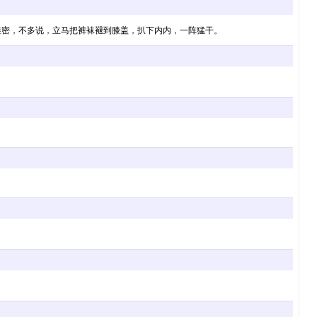
维密，不多说，立马把裤袜褪到膝盖，扒下内内，一阵猛干。