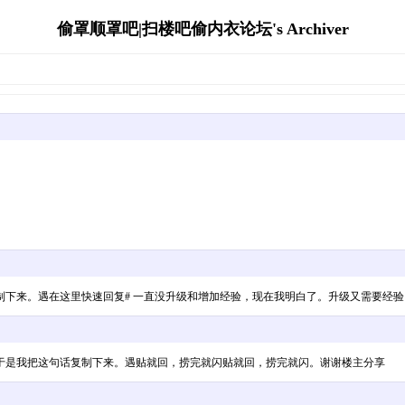
偷罩顺罩吧|扫楼吧偷内衣论坛's Archiver
制下来。遇在这里快速回复# 一直没升级和增加经验，现在我明白了。升级又需要经
于是我把这句话复制下来。遇贴就回，捞完就闪贴就回，捞完就闪。谢谢楼主分享