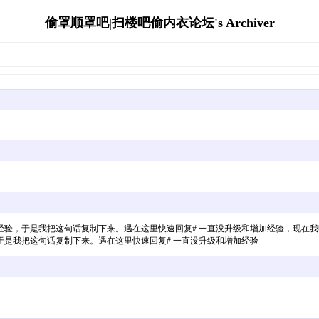
偷罩顺罩吧|扫楼吧偷内衣论坛's Archiver
经验，于是我把这句话复制下来。遇在这里快速回复# 一直没升级和增加经验，现在
是我把这句话复制下来。遇在这里快速回复# 一直没升级和增加经验